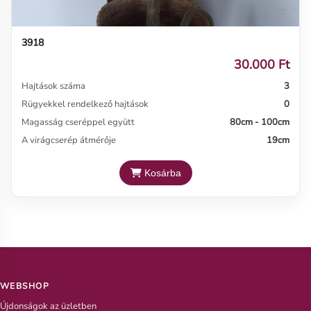
3918
30.000 Ft
Hajtások száma
3
Rügyekkel rendelkező hajtások
0
Magasság cseréppel együtt
80cm - 100cm
A virágcserép átmérője
19cm
Kosárba
WEBSHOP
Újdonságok az üzletben