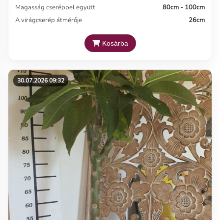
Magasság cseréppel együtt
80cm - 100cm
A virágcserép átmérője
26cm
Kosárba
30.07.2026 09:32