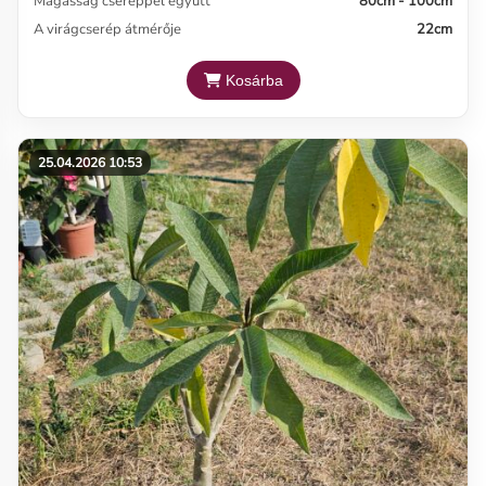
Magasság cseréppel együtt
80cm - 100cm
A virágcserép átmérője
22cm
Kosárba
25.04.2026 10:53