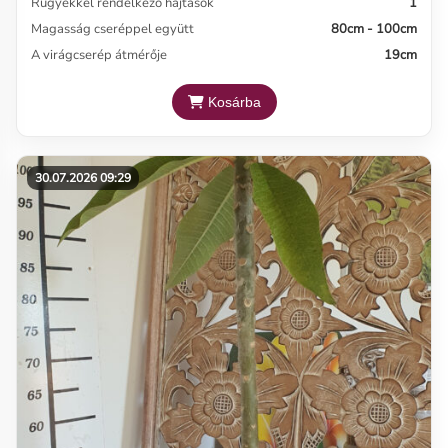
Rügyekkel rendelkező hajtások
1
Magasság cseréppel együtt
80cm - 100cm
A virágcserép átmérője
19cm
Kosárba
30.07.2026 09:29