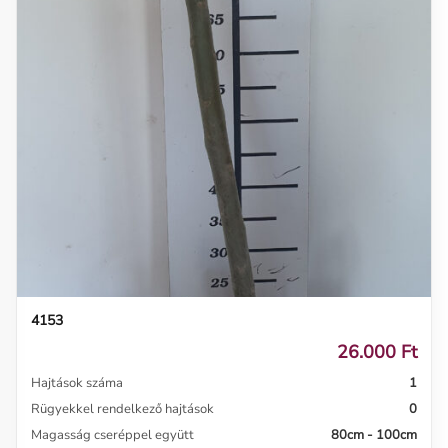
4153
26.000 Ft
Hajtások száma
1
Rügyekkel rendelkező hajtások
0
Magasság cseréppel együtt
80cm - 100cm