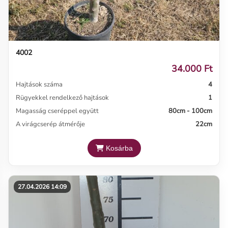
4002
34.000 Ft
Hajtások száma
4
Rügyekkel rendelkező hajtások
1
Magasság cseréppel együtt
80cm - 100cm
A virágcserép átmérője
22cm
Kosárba
27.04.2026 14:09