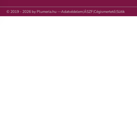
© 2019 - 2026 by Plumeria.hu —
Adatvédelem
|
ÁSZF
|
Cégismertető
|
Sütik