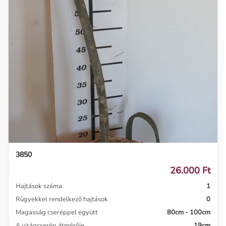
3850
26.000 Ft
Hajtások száma
1
Rügyekkel rendelkező hajtások
0
Magasság cseréppel együtt
80cm - 100cm
A virágcserép átmérője
19cm