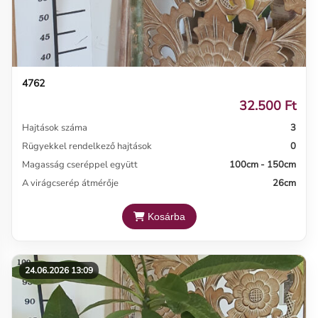
4762
32.500 Ft
Hajtások száma
3
Rügyekkel rendelkező hajtások
0
Magasság cseréppel együtt
100cm - 150cm
A virágcserép átmérője
26cm
Kosárba
24.06.2026 13:09