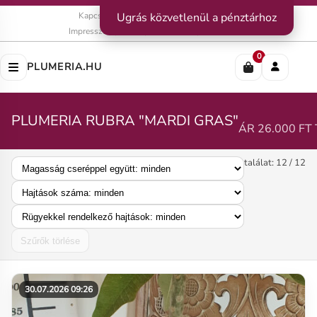
Kapcsolat
|
Ugrás közvetlenül a pénztárhoz
Szállítás
|
Fizetési módok
Impresszum
|
Rólunk
|
Adatvédelem
|
ÁSZF
0
PLUMERIA.HU
PLUMERIA RUBRA "MARDI GRAS"
ÁR 26.000 FT 
találat: 12 / 12
Szűrők törlése
30.07.2026 09:26