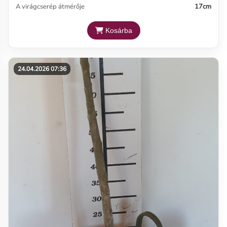
A virágcserép átmérője
17cm
Kosárba
24.04.2026 07:36