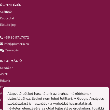
ÜGYINTÉZÉS
Szállítás
Kapcsolat
Elállási jog
+36 30 9717072
info@plumeria.hu
Csevegés
INFORMÁCIÓ
Kezdőlap
ASZF
Rólunk
Impresszum
Alapvető sütiket használunk az áruház működésének
Adatvédelem
biztosításához. Ezeket nem lehet letiltani. A Google Analytics
G.Y.I.K
szolgáltatást is használjuk a weboldal használatának
névtelen elemzésére az oldal fejlesztése érdekében. További