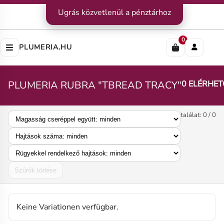
Kapcsolat
Ugrás közvetlenül a pénztárhoz
|
Szállítás
|
Fizetési módok
Impresszum
|
Rólunk
|
Adatvédelem
|
ÁSZF
0
PLUMERIA.HU
PLUMERIA RUBRA "TBREAD TRACY"
0 ELÉRHET
találat: 0 / 0
Szűrők törlése
Keine Variationen verfügbar.